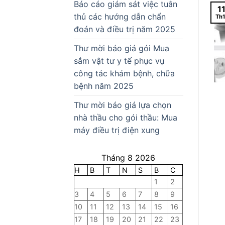
Báo cáo giám sát việc tuân
1
thủ các hướng dẫn chẩn
Th1
đoán và điều trị năm 2025
Thư mời báo giá gói Mua
sắm vật tư y tế phục vụ
công tác khám bệnh, chữa
bệnh năm 2025
Thư mời báo giá lựa chọn
nhà thầu cho gói thầu: Mua
máy điều trị điện xung
Tháng 8 2026
H
B
T
N
S
B
C
1
2
3
4
5
6
7
8
9
10
11
12
13
14
15
16
17
18
19
20
21
22
23