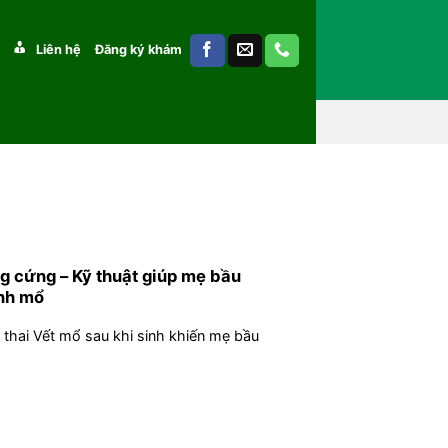
Liên hệ
Đăng ký khám
g cứng – Kỹ thuật giúp mẹ bầu
inh mổ
thai Vết mổ sau khi sinh khiến mẹ bầu