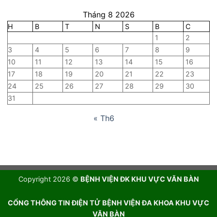
Tháng 8 2026
H
B
T
N
S
B
C
1
2
3
4
5
6
7
8
9
10
11
12
13
14
15
16
17
18
19
20
21
22
23
24
25
26
27
28
29
30
31
« Th6
Copyright 2026 ©
BỆNH VIỆN ĐK KHU VỰC VĂN BÀN
CỔNG THÔNG TIN ĐIỆN TỬ BỆNH VIỆN ĐA KHOA KHU VỰC
VĂN BÀN