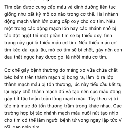
Tim cần được cung cấp máu và dinh dưỡng liên tục
giống như bất kỳ mô cơ nào trong cơ thể. Hai nhánh
động mạch vành lớn cung cấp oxy cho cơ tim. Nếu
một trong các động mạch lớn hay các nhánh nhỏ bị
tắc đột ngột thì một phần tim sẽ bị thiếu oxy, tình
trạng này gọi là thiếu máu cơ tim. Nếu thiếu máu cơ
tim kéo dài quá lâu, mô cơ tim sẽ bị chết, gây nên cơn
đau thắt ngực hay được gọi là nhồi máu cơ tim.
Cơ chế gây bệnh thường do mảng xơ vữa chứa chất
béo bám trên thành mạch bị bong ra, làm lộ ra lớp
thành mạch máu bị tổn thương, lúc này tiểu cầu kết tụ
lại ngay chỗ thành mạch đó và tạo nên cục máu đông
gây bít tắc hoàn toàn lòng mạch máu. Tùy theo vị trí
tắc mà mức độ tổn thương trầm trọng khác nhau. Các
trường hợp bị tắc nhánh mạch máu nuôi nút tạo nhịp
cho tim có thể làm người bệnh tử vong ngay lập tức vì
rối loạn nhịp tim.