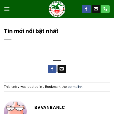
Skip
to
content
Tin mới nổi bật nhất
This entry was posted in . Bookmark the
permalink
.
BVVANBANLC