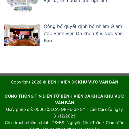
vật tư, sinh phẩm xét nghiệm
Công bố quyết định bổ nhiệm Giám
đốc Bệnh viện Đa khoa Khu vực Văn
Bàn
Copyright 2026 ©
BỆNH VIỆN ĐK KHU VỰC VĂN BÀN
CỔNG THÔNG TIN ĐIỆN TỬ BỆNH VIỆN ĐA KHOA KHU VỰC
VĂN BÀN
Giấy phép số: 000010/LCA-GPHĐ do SYT Lào Cai cấp ngày
31/12/2025
Chịu trách nhiệm chính: TS-BS. Nguyễn Như Tuấn - Giám đốc