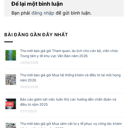
Để lại một bình luận
Bạn phải
đăng nhập
để gửi bình luận.
BÀI ĐĂNG GẦN ĐÂY NHẤT
Thư mời báo giá gói Tham quan, du lịch cho cán bộ, viên chức
Trung tâm y tế khu vực Văn Bàn năm 2026.
24/06/2026
Thư mời báo giá gói Mua hệ thống khám và điều trị tai mũi họng
năm 2026
30/03/2026
Báo cáo giám sát việc tuân thủ các hướng dẫn chẩn đoán và
điều trị năm 2025
27/11/2025
Thư mời báo giá gói Mua sắm vật tư y tế phục vụ công tác khám